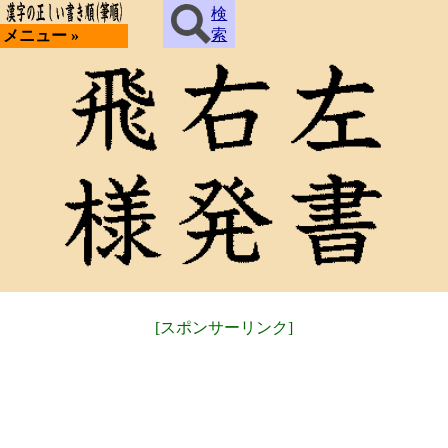
検
索
メニュー »
[スポンサーリンク]