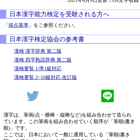
2021年4月9日更新
7539文字収録
日本漢字能力検定を受験される方へ
「
採点基準
」をご参照ください。
日本漢字検定協会の参考書
漢検 漢字辞典 第二版
漢検 四字熟語辞典 第二版
漢検要覧 1/準1級対応
漢検要覧 2~10級対応 改訂版
漢字は、筆画(点・横棒・縦棒など)を組み合わせて造られ
ています。この筆画を組み合わせていく順序が「筆順(書き
順)」です。
ここでは、日本において一般に通用している「筆順(書き