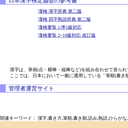
日本漢字検定協会の参考書
漢検 漢字辞典 第二版
漢検 四字熟語辞典 第二版
漢検要覧 1/準1級対応
漢検要覧 2~10級対応 改訂版
漢字は、筆画(点・横棒・縦棒など)を組み合わせて造られ
ここでは、日本において一般に通用している「筆順(書き
管理者運営サイト
関連キーワード： 漢字,書き方,筆順,書き順,読み,熟語,ひらがな