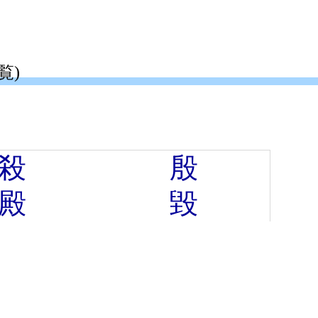
覧)
殺
殷
殿
毀