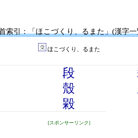
首索引：「ほこづくり、るまた」(漢字一
ほこづくり、るまた
殴
段
殺
殼
毆
毇
[スポンサーリンク]