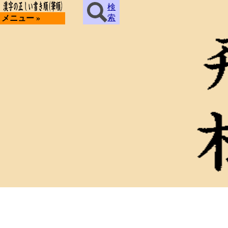
検
索
メニュー »