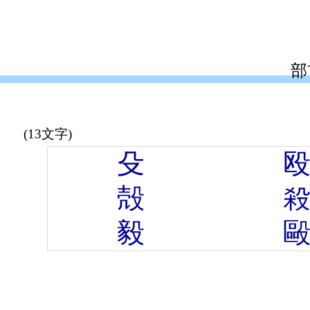
部
(13文字)
殳
殻
毅