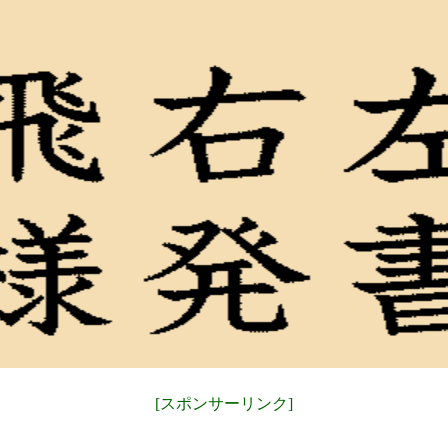
[スポンサーリンク]