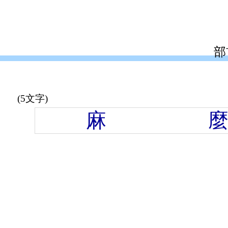
部
(5文字)
麻