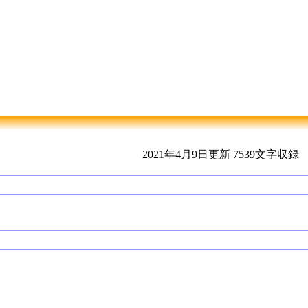
2021年4月9日更新
7539文字収録