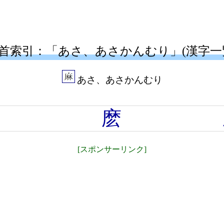
首索引：「あさ、あさかんむり」(漢字一
あさ、あさかんむり
麼
麽
[スポンサーリンク]