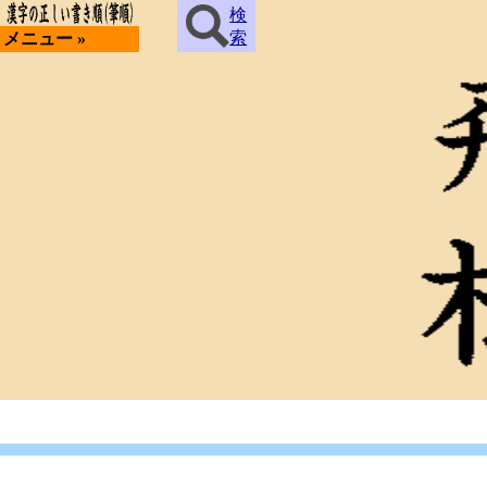
検
索
メニュー »