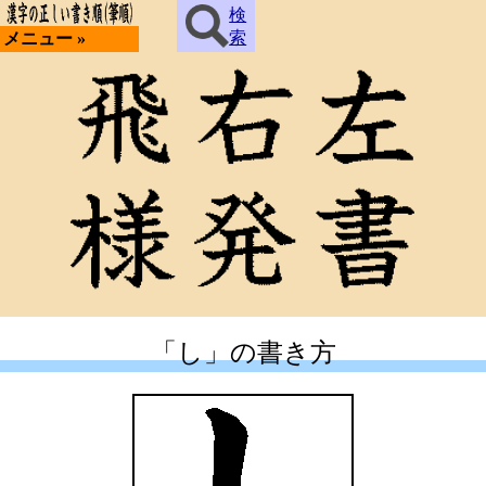
検
索
メニュー »
「し」の書き方