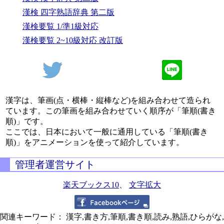
漢検 四字熟語辞典 第二版
漢検要覧 1/準1級対応
漢検要覧 2~10級対応 改訂版
漢字は、筆画(点・横棒・縦棒など)を組み合わせて造られ
ています。この筆画を組み合わせていく順序が「筆順(書き
順)」です。
ここでは、日本において一般に通用している「筆順(書き
順)」をアニメーションを使って紹介しています。
管理者運営サイト
楽天ブックス10
、
文字拡大
関連キーワード： 漢字,書き方,筆順,書き順,読み,熟語,ひらがな,