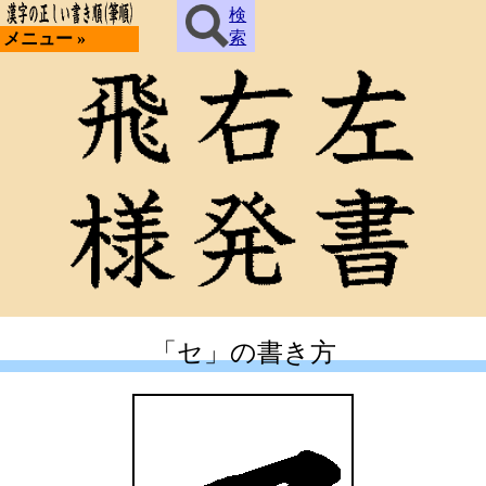
検
索
メニュー »
「セ」の書き方