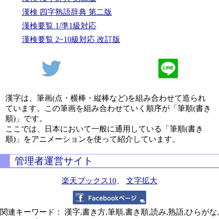
漢検 四字熟語辞典 第二版
漢検要覧 1/準1級対応
漢検要覧 2~10級対応 改訂版
漢字は、筆画(点・横棒・縦棒など)を組み合わせて造られ
ています。この筆画を組み合わせていく順序が「筆順(書き
順)」です。
ここでは、日本において一般に通用している「筆順(書き
順)」をアニメーションを使って紹介しています。
管理者運営サイト
楽天ブックス10
、
文字拡大
関連キーワード： 漢字,書き方,筆順,書き順,読み,熟語,ひらがな,