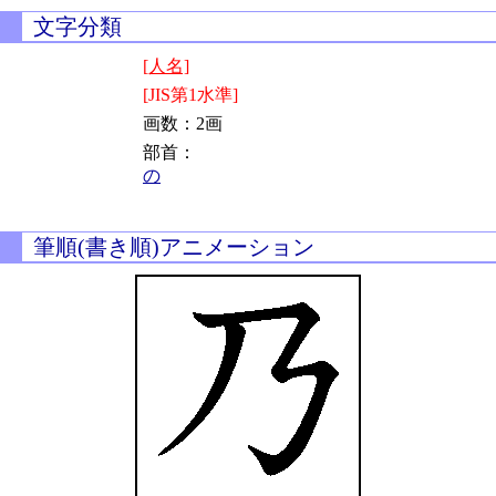
文字分類
[人名]
[JIS第1水準]
画数：2画
部首：
の
筆順(書き順)アニメーション