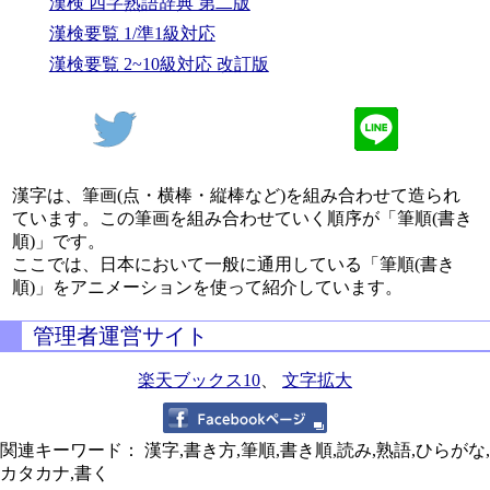
漢検 四字熟語辞典 第二版
漢検要覧 1/準1級対応
漢検要覧 2~10級対応 改訂版
漢字は、筆画(点・横棒・縦棒など)を組み合わせて造られ
ています。この筆画を組み合わせていく順序が「筆順(書き
順)」です。
ここでは、日本において一般に通用している「筆順(書き
順)」をアニメーションを使って紹介しています。
管理者運営サイト
楽天ブックス10
、
文字拡大
関連キーワード： 漢字,書き方,筆順,書き順,読み,熟語,ひらがな,
カタカナ,書く