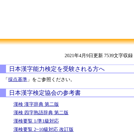
2021年4月9日更新
7539文字収録
日本漢字能力検定を受験される方へ
「
採点基準
」をご参照ください。
日本漢字検定協会の参考書
漢検 漢字辞典 第二版
漢検 四字熟語辞典 第二版
漢検要覧 1/準1級対応
漢検要覧 2~10級対応 改訂版