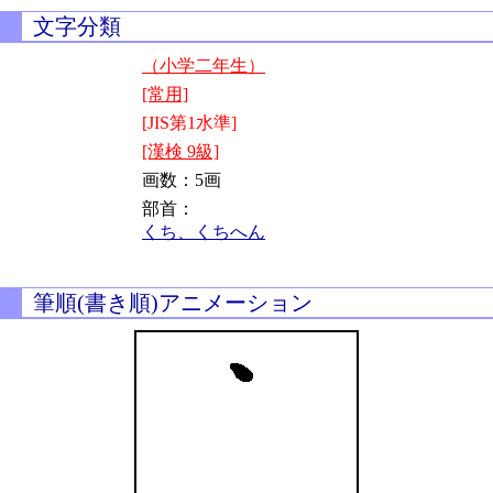
文字分類
（小学二年生）
[常用]
[JIS第1水準]
[漢検 9級]
画数：5画
部首：
くち、くちへん
筆順(書き順)アニメーション