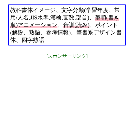
教科書体イメージ、文字分類(学習年度、常
用/人名,JIS水準,漢検,画数,部首)、
筆順(書き
順)アニメーション
、
音訓(読み)
、ポイント
(解説、熟語、参考情報)、筆書系デザイン書
体、四字熟語
[スポンサーリンク]