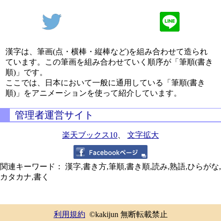
漢字は、筆画(点・横棒・縦棒など)を組み合わせて造られ
ています。この筆画を組み合わせていく順序が「筆順(書き
順)」です。
ここでは、日本において一般に通用している「筆順(書き
順)」をアニメーションを使って紹介しています。
管理者運営サイト
楽天ブックス10
、
文字拡大
関連キーワード： 漢字,書き方,筆順,書き順,読み,熟語,ひらがな,
カタカナ,書く
利用規約
©kakijun 無断転載禁止