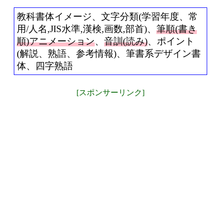
教科書体イメージ、文字分類(学習年度、常
用/人名,JIS水準,漢検,画数,部首)、
筆順(書き
順)アニメーション
、
音訓(読み)
、ポイント
(解説、熟語、参考情報)、筆書系デザイン書
体、四字熟語
[スポンサーリンク]