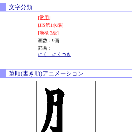
文字分類
[常用]
[JIS第1水準]
[漢検 3級]
画数：9画
部首：
にく、にくづき
筆順(書き順)アニメーション