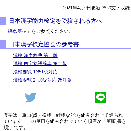
2021年4月9日更新
7539文字収録
日本漢字能力検定を受験される方へ
「
採点基準
」をご参照ください。
日本漢字検定協会の参考書
漢検 漢字辞典 第二版
漢検 四字熟語辞典 第二版
漢検要覧 1/準1級対応
漢検要覧 2~10級対応 改訂版
漢字は、筆画(点・横棒・縦棒など)を組み合わせて造られ
ています。この筆画を組み合わせていく順序が「筆順(書き
順)」です。