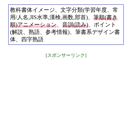
教科書体イメージ、文字分類(学習年度、常
用/人名,JIS水準,漢検,画数,部首)、
筆順(書き
順)アニメーション
、
音訓(読み)
、ポイント
(解説、熟語、参考情報)、筆書系デザイン書
体、四字熟語
[スポンサーリンク]