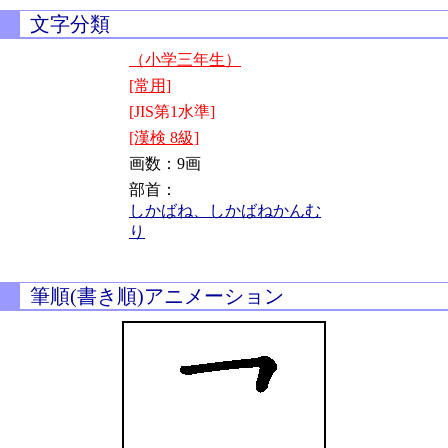
文字分類
（小学三年生）
[常用]
[JIS第1水準]
[漢検 8級]
画数：9画
部首：
しかばね、しかばねかんむ
り
筆順(書き順)アニメーション