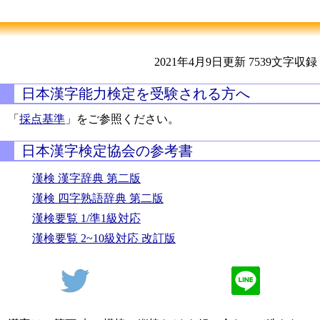
2021年4月9日更新
7539文字収録
日本漢字能力検定を受験される方へ
「
採点基準
」をご参照ください。
日本漢字検定協会の参考書
漢検 漢字辞典 第二版
漢検 四字熟語辞典 第二版
漢検要覧 1/準1級対応
漢検要覧 2~10級対応 改訂版