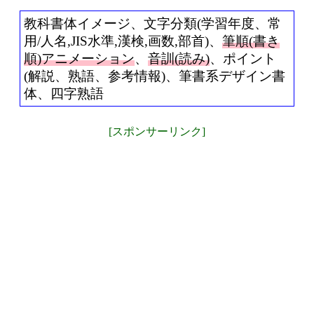
教科書体イメージ、文字分類(学習年度、常
用/人名,JIS水準,漢検,画数,部首)、
筆順(書き
順)アニメーション
、
音訓(読み)
、ポイント
(解説、熟語、参考情報)、筆書系デザイン書
体、四字熟語
[スポンサーリンク]