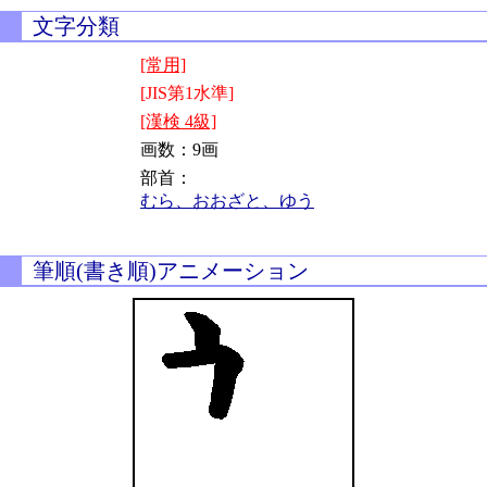
文字分類
[常用]
[JIS第1水準]
[漢検 4級]
画数：9画
部首：
むら、おおざと、ゆう
筆順(書き順)アニメーション