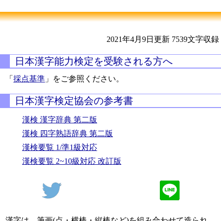
2021年4月9日更新
7539文字収録
日本漢字能力検定を受験される方へ
「
採点基準
」をご参照ください。
日本漢字検定協会の参考書
漢検 漢字辞典 第二版
漢検 四字熟語辞典 第二版
漢検要覧 1/準1級対応
漢検要覧 2~10級対応 改訂版
漢字は、筆画(点・横棒・縦棒など)を組み合わせて造られ