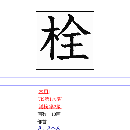
[常用]
[JIS第1水準]
[漢検 準2級]
画数：10画
部首：
き、きへん