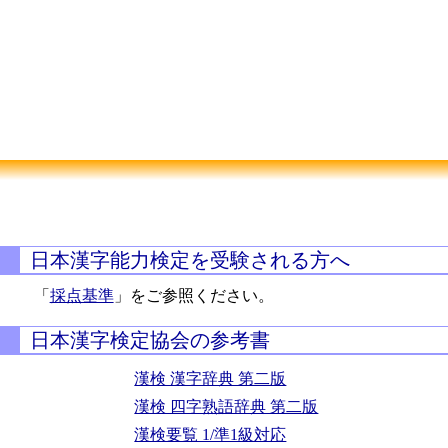
日本漢字能力検定を受験される方へ
「
採点基準
」をご参照ください。
日本漢字検定協会の参考書
漢検 漢字辞典 第二版
漢検 四字熟語辞典 第二版
漢検要覧 1/準1級対応