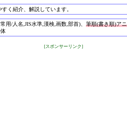
やすく紹介、解説しています。
/人名,JIS水準,漢検,画数,部首)、
筆順(書き順)ア
書体
[スポンサーリンク]