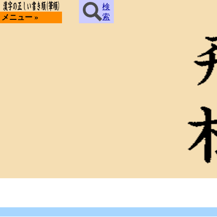
検
索
メニュー »