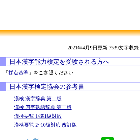
2021年4月9日更新
7539文字収録
日本漢字能力検定を受験される方へ
「
採点基準
」をご参照ください。
日本漢字検定協会の参考書
漢検 漢字辞典 第二版
漢検 四字熟語辞典 第二版
漢検要覧 1/準1級対応
漢検要覧 2~10級対応 改訂版