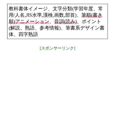
教科書体イメージ、文字分類(学習年度、常
用/人名,JIS水準,漢検,画数,部首)、
筆順(書き
順)アニメーション
、
音訓(読み)
、ポイント
(解説、熟語、参考情報)、筆書系デザイン書
体、四字熟語
[スポンサーリンク]