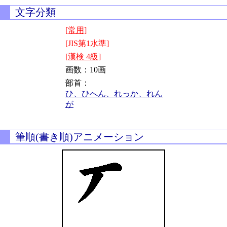
文字分類
[常用]
[JIS第1水準]
[漢検 4級]
画数：10画
部首：
ひ、ひへん、れっか、れん
が
筆順(書き順)アニメーション