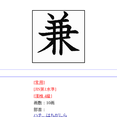
[常用]
[JIS第1水準]
[漢検 4級]
画数：10画
部首：
ハチ、はちがしら