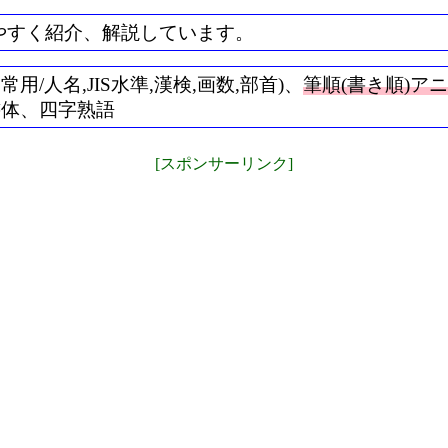
やすく紹介、解説しています。
/人名,JIS水準,漢検,画数,部首)、
筆順(書き順)ア
書体、四字熟語
[スポンサーリンク]