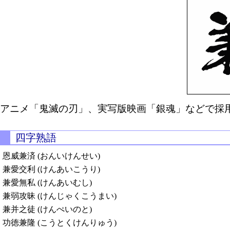
アニメ「鬼滅の刃」、実写版映画「銀魂」などで採用
四字熟語
恩威兼済 (おんいけんせい)
兼愛交利 (けんあいこうり)
兼愛無私 (けんあいむし)
兼弱攻昧 (けんじゃくこうまい)
兼并之徒 (けんぺいのと)
功徳兼隆 (こうとくけんりゅう)