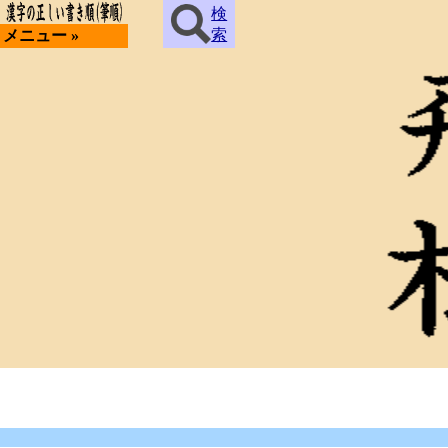
検
索
メニュー »