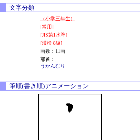
文字分類
（小学三年生）
[常用]
[JIS第1水準]
[漢検 8級]
画数：11画
部首：
うかんむり
筆順(書き順)アニメーション