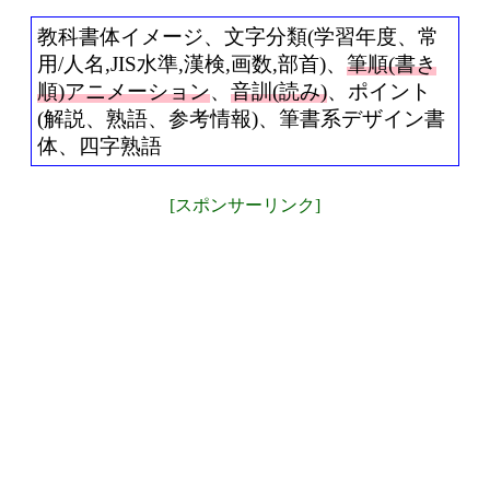
教科書体イメージ、文字分類(学習年度、常
用/人名,JIS水準,漢検,画数,部首)、
筆順(書き
順)アニメーション
、
音訓(読み)
、ポイント
(解説、熟語、参考情報)、筆書系デザイン書
体、四字熟語
[スポンサーリンク]