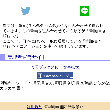
漢字は、筆画(点・横棒・縦棒など)を組み合わせて造られ
ています。この筆画を組み合わせていく順序が「筆順(書き
順)」です。
ここでは、日本において一般に通用している「筆順(書き
順)」をアニメーションを使って紹介しています。
管理者運営サイト
楽天ブックス10
、
文字拡大
関連キーワード： 漢字,書き方,筆順,書き順,読み,熟語,ひらがな,
カタカナ,書く
利用規約
©kakijun 無断転載禁止