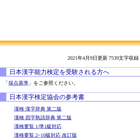
2021年4月9日更新
7539文字収録
日本漢字能力検定を受験される方へ
「
採点基準
」をご参照ください。
日本漢字検定協会の参考書
漢検 漢字辞典 第二版
漢検 四字熟語辞典 第二版
漢検要覧 1/準1級対応
漢検要覧 2~10級対応 改訂版