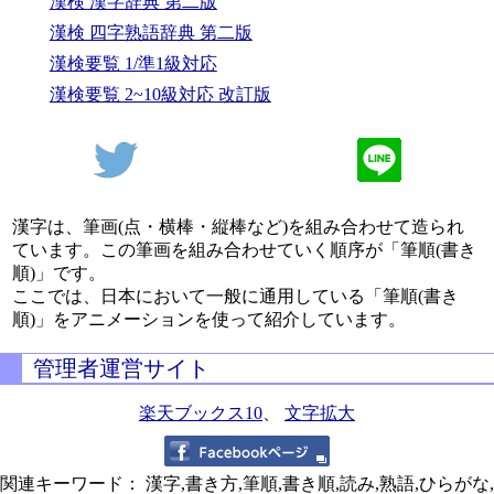
漢検 漢字辞典 第二版
漢検 四字熟語辞典 第二版
漢検要覧 1/準1級対応
漢検要覧 2~10級対応 改訂版
漢字は、筆画(点・横棒・縦棒など)を組み合わせて造られ
ています。この筆画を組み合わせていく順序が「筆順(書き
順)」です。
ここでは、日本において一般に通用している「筆順(書き
順)」をアニメーションを使って紹介しています。
管理者運営サイト
楽天ブックス10
、
文字拡大
関連キーワード： 漢字,書き方,筆順,書き順,読み,熟語,ひらがな,