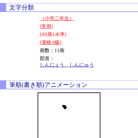
文字分類
（小学二年生）
[常用]
[JIS第1水準]
[漢検 9級]
画数：11画
部首：
しんにょう、しんにゅう
筆順(書き順)アニメーション