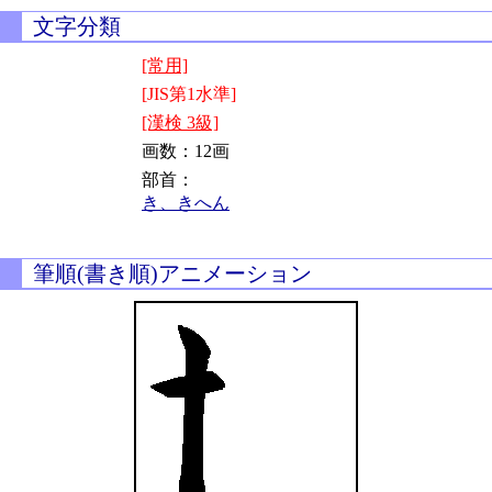
文字分類
[常用]
[JIS第1水準]
[漢検 3級]
画数：12画
部首：
き、きへん
筆順(書き順)アニメーション