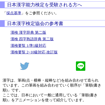
日本漢字能力検定を受験される方へ
「
採点基準
」をご参照ください。
日本漢字検定協会の参考書
漢検 漢字辞典 第二版
漢検 四字熟語辞典 第二版
漢検要覧 1/準1級対応
漢検要覧 2~10級対応 改訂版
漢字は、筆画(点・横棒・縦棒など)を組み合わせて造られ
ています。この筆画を組み合わせていく順序が「筆順(書き
順)」です。
ここでは、日本において一般に通用している「筆順(書き
順)」をアニメーションを使って紹介しています。