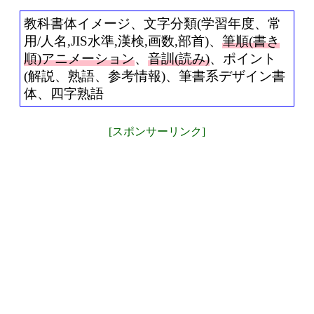
教科書体イメージ、文字分類(学習年度、常
用/人名,JIS水準,漢検,画数,部首)、
筆順(書き
順)アニメーション
、
音訓(読み)
、ポイント
(解説、熟語、参考情報)、筆書系デザイン書
体、四字熟語
[スポンサーリンク]