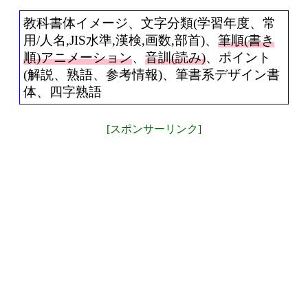
教科書体イメージ、文字分類(学習年度、常
用/人名,JIS水準,漢検,画数,部首)、
筆順(書き
順)アニメーション
、
音訓(読み)
、ポイント
(解説、熟語、参考情報)、筆書系デザイン書
体、四字熟語
[スポンサーリンク]