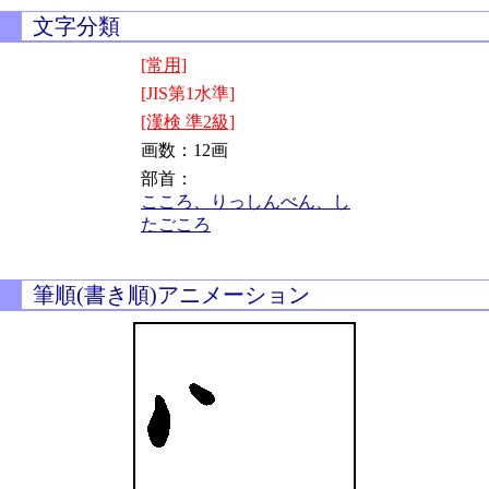
文字分類
[常用]
[JIS第1水準]
[漢検 準2級]
画数：12画
部首：
こころ、りっしんべん、し
たごころ
筆順(書き順)アニメーション