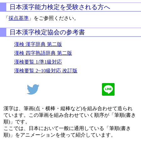
日本漢字能力検定を受験される方へ
「
採点基準
」をご参照ください。
日本漢字検定協会の参考書
漢検 漢字辞典 第二版
漢検 四字熟語辞典 第二版
漢検要覧 1/準1級対応
漢検要覧 2~10級対応 改訂版
漢字は、筆画(点・横棒・縦棒など)を組み合わせて造られ
ています。この筆画を組み合わせていく順序が「筆順(書き
順)」です。
ここでは、日本において一般に通用している「筆順(書き
順)」をアニメーションを使って紹介しています。