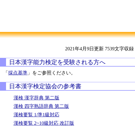
2021年4月9日更新
7539文字収録
日本漢字能力検定を受験される方へ
「
採点基準
」をご参照ください。
日本漢字検定協会の参考書
漢検 漢字辞典 第二版
漢検 四字熟語辞典 第二版
漢検要覧 1/準1級対応
漢検要覧 2~10級対応 改訂版