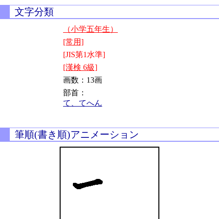
文字分類
（小学五年生）
[常用]
[JIS第1水準]
[漢検 6級]
画数：13画
部首：
て、てへん
筆順(書き順)アニメーション