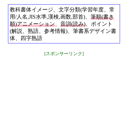
教科書体イメージ、文字分類(学習年度、常
用/人名,JIS水準,漢検,画数,部首)、
筆順(書き
順)アニメーション
、
音訓(読み)
、ポイント
(解説、熟語、参考情報)、筆書系デザイン書
体、四字熟語
[スポンサーリンク]