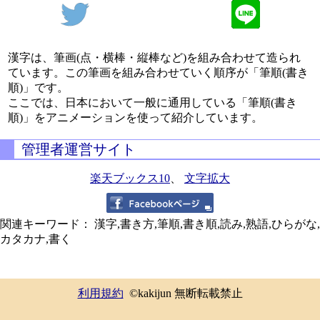
漢字は、筆画(点・横棒・縦棒など)を組み合わせて造られ
ています。この筆画を組み合わせていく順序が「筆順(書き
順)」です。
ここでは、日本において一般に通用している「筆順(書き
順)」をアニメーションを使って紹介しています。
管理者運営サイト
楽天ブックス10
、
文字拡大
関連キーワード： 漢字,書き方,筆順,書き順,読み,熟語,ひらがな,
カタカナ,書く
利用規約
©kakijun 無断転載禁止