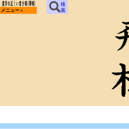
検
索
メニュー »