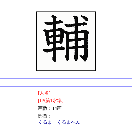
[人名]
[JIS第1水準]
画数：14画
部首：
くるま、くるまへん