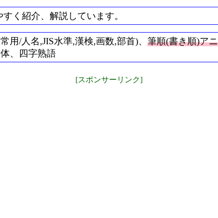
やすく紹介、解説しています。
/人名,JIS水準,漢検,画数,部首)、
筆順(書き順)ア
書体、四字熟語
[スポンサーリンク]