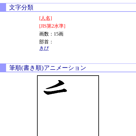
文字分類
[人名]
[JIS第2水準]
画数：15画
部首：
きび
筆順(書き順)アニメーション