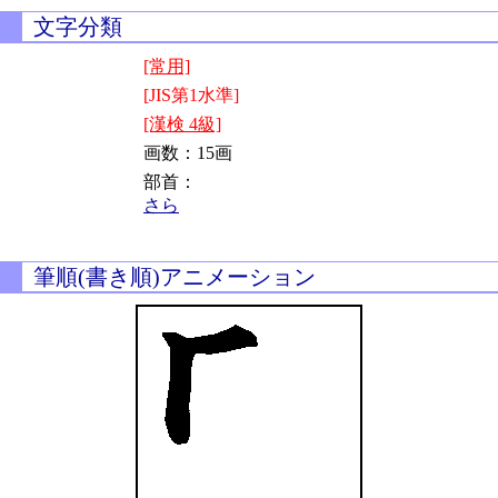
文字分類
[常用]
[JIS第1水準]
[漢検 4級]
画数：15画
部首：
さら
筆順(書き順)アニメーション