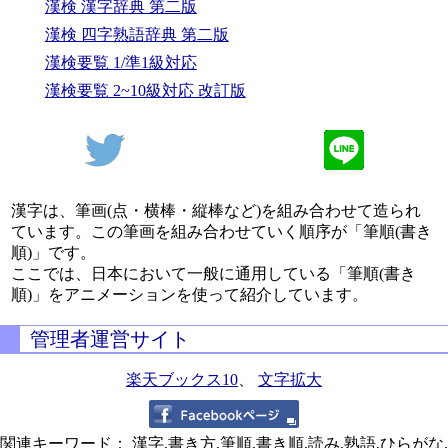
漢検 漢字辞典 第二版
漢検 四字熟語辞典 第二版
漢検要覧 1/準1級対応
漢検要覧 2~10級対応 改訂版
漢字は、筆画(点・横棒・縦棒など)を組み合わせて造られ
ています。この筆画を組み合わせていく順序が「筆順(書き
順)」です。
ここでは、日本において一般に通用している「筆順(書き
順)」をアニメーションを使って紹介しています。
管理者運営サイト
楽天ブックス10
、
文字拡大
関連キーワード： 漢字,書き方,筆順,書き順,読み,熟語,ひらがな,