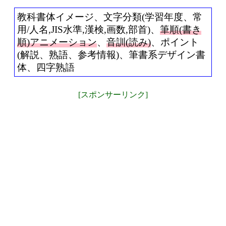
教科書体イメージ、文字分類(学習年度、常
用/人名,JIS水準,漢検,画数,部首)、
筆順(書き
順)アニメーション
、
音訓(読み)
、ポイント
(解説、熟語、参考情報)、筆書系デザイン書
体、四字熟語
[スポンサーリンク]