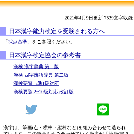
2021年4月9日更新
7539文字収録
日本漢字能力検定を受験される方へ
「
採点基準
」をご参照ください。
日本漢字検定協会の参考書
漢検 漢字辞典 第二版
漢検 四字熟語辞典 第二版
漢検要覧 1/準1級対応
漢検要覧 2~10級対応 改訂版
漢字は、筆画(点・横棒・縦棒など)を組み合わせて造られ
ています。この筆画を組み合わせていく順序が「筆順(書き