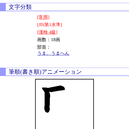
文字分類
[常用]
[JIS第1水準]
[漢検 4級]
画数：18画
部首：
うま、うまへん
筆順(書き順)アニメーション