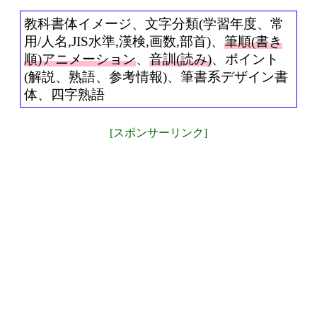
教科書体イメージ、文字分類(学習年度、常
用/人名,JIS水準,漢検,画数,部首)、
筆順(書き
順)アニメーション
、
音訓(読み)
、ポイント
(解説、熟語、参考情報)、筆書系デザイン書
体、四字熟語
[スポンサーリンク]