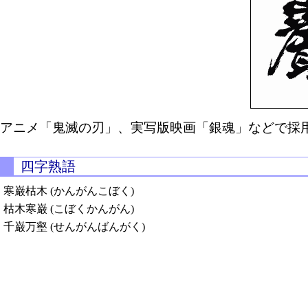
アニメ「鬼滅の刃」、実写版映画「銀魂」などで採用
四字熟語
寒巌枯木 (かんがんこぼく)
枯木寒巌 (こぼくかんがん)
千巌万壑 (せんがんばんがく)