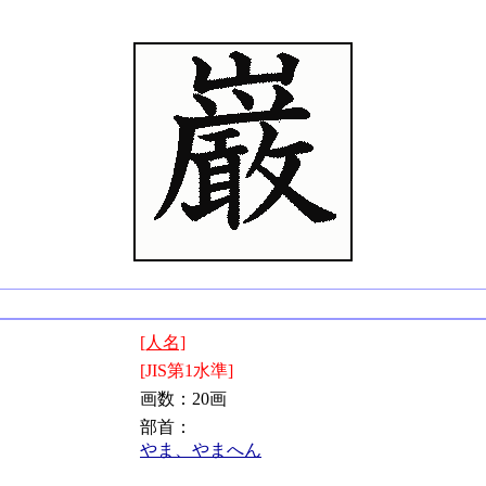
[人名]
[JIS第1水準]
画数：20画
部首：
やま、やまへん