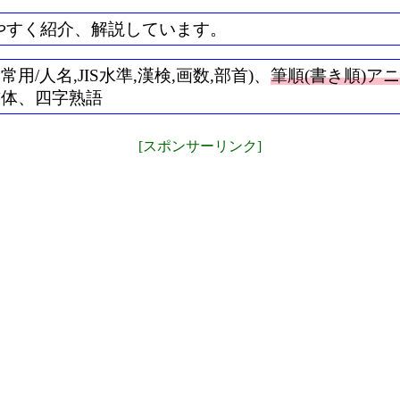
やすく紹介、解説しています。
/人名,JIS水準,漢検,画数,部首)、
筆順(書き順)ア
書体、四字熟語
[スポンサーリンク]