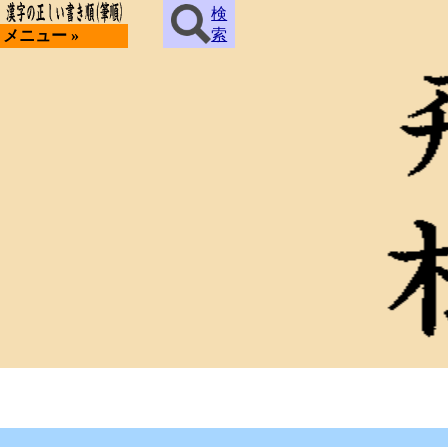
検
索
メニュー »