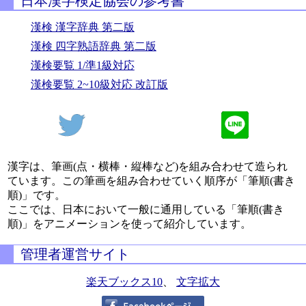
日本漢字検定協会の参考書
漢検 漢字辞典 第二版
漢検 四字熟語辞典 第二版
漢検要覧 1/準1級対応
漢検要覧 2~10級対応 改訂版
漢字は、筆画(点・横棒・縦棒など)を組み合わせて造られ
ています。この筆画を組み合わせていく順序が「筆順(書き
順)」です。
ここでは、日本において一般に通用している「筆順(書き
順)」をアニメーションを使って紹介しています。
管理者運営サイト
楽天ブックス10
、
文字拡大