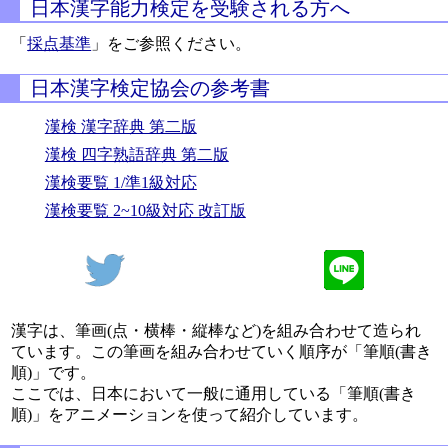
日本漢字能力検定を受験される方へ
「
採点基準
」をご参照ください。
日本漢字検定協会の参考書
漢検 漢字辞典 第二版
漢検 四字熟語辞典 第二版
漢検要覧 1/準1級対応
漢検要覧 2~10級対応 改訂版
漢字は、筆画(点・横棒・縦棒など)を組み合わせて造られ
ています。この筆画を組み合わせていく順序が「筆順(書き
順)」です。
ここでは、日本において一般に通用している「筆順(書き
順)」をアニメーションを使って紹介しています。