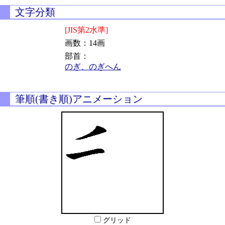
文字分類
[JIS第2水準]
画数：14画
部首：
のぎ、のぎへん
筆順(書き順)アニメーション
グリッド