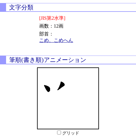
文字分類
[JIS第2水準]
画数：12画
部首：
こめ、こめへん
筆順(書き順)アニメーション
グリッド