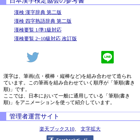
日本漢字検定協会の参考書
漢検 漢字辞典 第二版
漢検 四字熟語辞典 第二版
漢検要覧 1/準1級対応
漢検要覧 2~10級対応 改訂版
漢字は、筆画(点・横棒・縦棒など)を組み合わせて造られ
ています。この筆画を組み合わせていく順序が「筆順(書き
順)」です。
ここでは、日本において一般に通用している「筆順(書き
順)」をアニメーションを使って紹介しています。
管理者運営サイト
楽天ブックス10
、
文字拡大