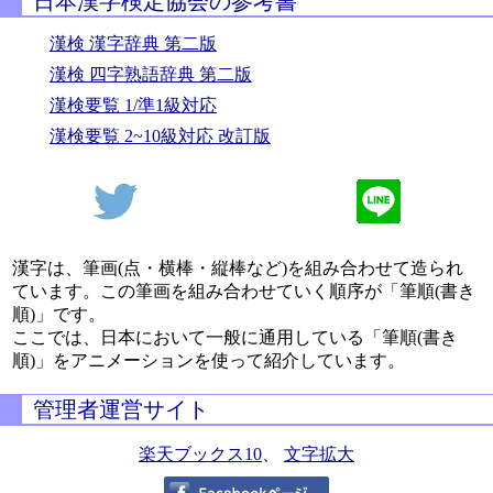
日本漢字検定協会の参考書
漢検 漢字辞典 第二版
漢検 四字熟語辞典 第二版
漢検要覧 1/準1級対応
漢検要覧 2~10級対応 改訂版
漢字は、筆画(点・横棒・縦棒など)を組み合わせて造られ
ています。この筆画を組み合わせていく順序が「筆順(書き
順)」です。
ここでは、日本において一般に通用している「筆順(書き
順)」をアニメーションを使って紹介しています。
管理者運営サイト
楽天ブックス10
、
文字拡大