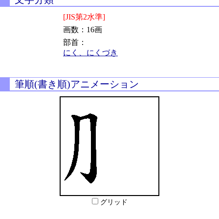
[JIS第2水準]
画数：16画
部首：
にく、にくづき
筆順(書き順)アニメーション
グリッド