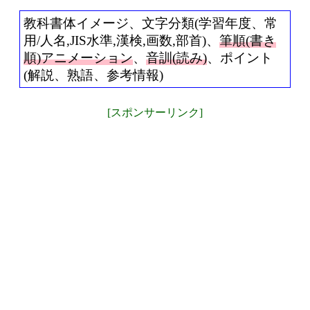
教科書体イメージ、文字分類(学習年度、常
用/人名,JIS水準,漢検,画数,部首)、
筆順(書き
順)アニメーション
、
音訓(読み)
、ポイント
(解説、熟語、参考情報)
[スポンサーリンク]