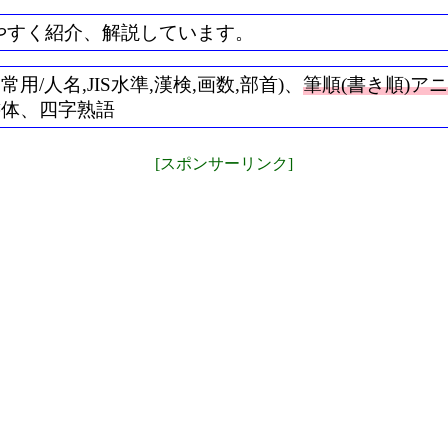
やすく紹介、解説しています。
/人名,JIS水準,漢検,画数,部首)、
筆順(書き順)ア
書体、四字熟語
[スポンサーリンク]