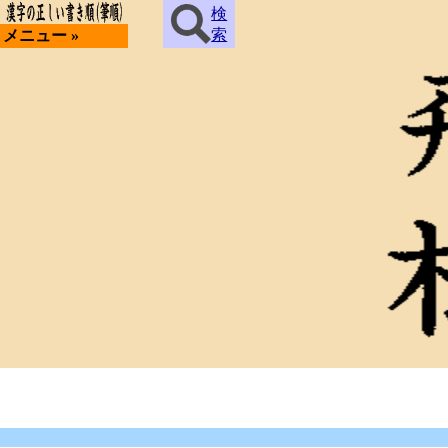
検
索
メニュー »