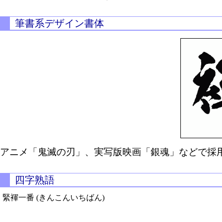
筆書系デザイン書体
アニメ「鬼滅の刃」、実写版映画「銀魂」などで採用
四字熟語
緊褌一番 (きんこんいちばん)