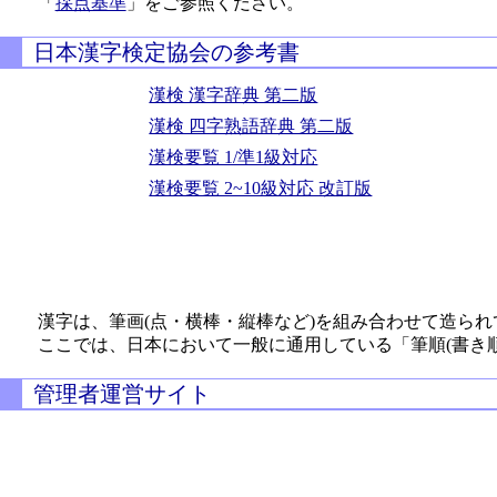
「
採点基準
」をご参照ください。
日本漢字検定協会の参考書
漢検 漢字辞典 第二版
漢検 四字熟語辞典 第二版
漢検要覧 1/準1級対応
漢検要覧 2~10級対応 改訂版
漢字は、筆画(点・横棒・縦棒など)を組み合わせて造られ
ここでは、日本において一般に通用している「筆順(書き
管理者運営サイト