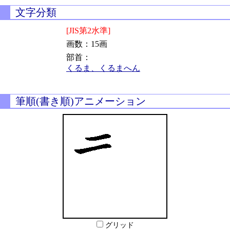
文字分類
[JIS第2水準]
画数：15画
部首：
くるま、くるまへん
筆順(書き順)アニメーション
グリッド