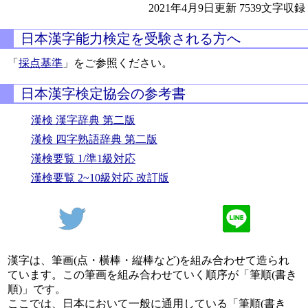
2021年4月9日更新
7539文字収録
日本漢字能力検定を受験される方へ
「
採点基準
」をご参照ください。
日本漢字検定協会の参考書
漢検 漢字辞典 第二版
漢検 四字熟語辞典 第二版
漢検要覧 1/準1級対応
漢検要覧 2~10級対応 改訂版
漢字は、筆画(点・横棒・縦棒など)を組み合わせて造られ
ています。この筆画を組み合わせていく順序が「筆順(書き
順)」です。
ここでは、日本において一般に通用している「筆順(書き