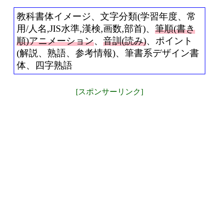
教科書体イメージ、文字分類(学習年度、常
用/人名,JIS水準,漢検,画数,部首)、
筆順(書き
順)アニメーション
、
音訓(読み)
、ポイント
(解説、熟語、参考情報)、筆書系デザイン書
体、四字熟語
[スポンサーリンク]