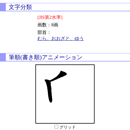
文字分類
[JIS第2水準]
画数：8画
部首：
むら、おおざと、ゆう
筆順(書き順)アニメーション
グリッド