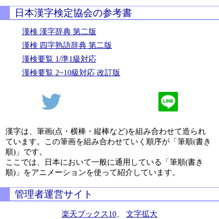
日本漢字検定協会の参考書
漢検 漢字辞典 第二版
漢検 四字熟語辞典 第二版
漢検要覧 1/準1級対応
漢検要覧 2~10級対応 改訂版
漢字は、筆画(点・横棒・縦棒など)を組み合わせて造られ
ています。この筆画を組み合わせていく順序が「筆順(書き
順)」です。
ここでは、日本において一般に通用している「筆順(書き
順)」をアニメーションを使って紹介しています。
管理者運営サイト
楽天ブックス10
、
文字拡大