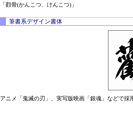
「顴骨(かんこつ、けんこつ)」
筆書系デザイン書体
アニメ「鬼滅の刃」、実写版映画「銀魂」などで採用