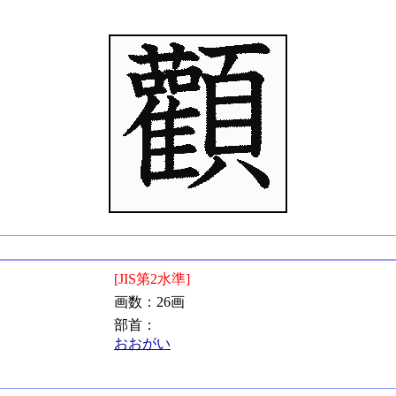
[JIS第2水準]
画数：26画
部首：
おおがい