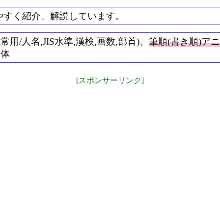
やすく紹介、解説しています。
/人名,JIS水準,漢検,画数,部首)、
筆順(書き順)ア
書体
[スポンサーリンク]