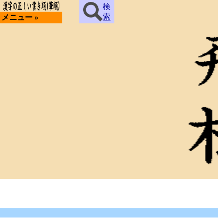
検
索
メニュー »