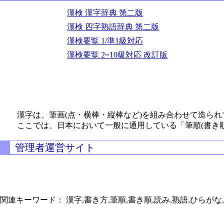
漢検 漢字辞典 第二版
漢検 四字熟語辞典 第二版
漢検要覧 1/準1級対応
漢検要覧 2~10級対応 改訂版
漢字は、筆画(点・横棒・縦棒など)を組み合わせて造られ
ここでは、日本において一般に通用している「筆順(書き
管理者運営サイト
関連キーワード： 漢字,書き方,筆順,書き順,読み,熟語,ひらがな