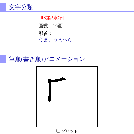
文字分類
[JIS第2水準]
画数：16画
部首：
うま、うまへん
筆順(書き順)アニメーション
グリッド