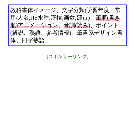
教科書体イメージ、文字分類(学習年度、常
用/人名,JIS水準,漢検,画数,部首)、
筆順(書き
順)アニメーション
、
音訓(読み)
、ポイント
(解説、熟語、参考情報)、筆書系デザイン書
体、四字熟語
[スポンサーリンク]