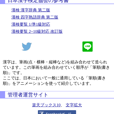
日本漢字検定協会の参考書
漢検 漢字辞典 第二版
漢検 四字熟語辞典 第二版
漢検要覧 1/準1級対応
漢検要覧 2~10級対応 改訂版
漢字は、筆画(点・横棒・縦棒など)を組み合わせて造られ
ています。この筆画を組み合わせていく順序が「筆順(書き
順)」です。
ここでは、日本において一般に通用している「筆順(書き
順)」をアニメーションを使って紹介しています。
管理者運営サイト
楽天ブックス10
、
文字拡大