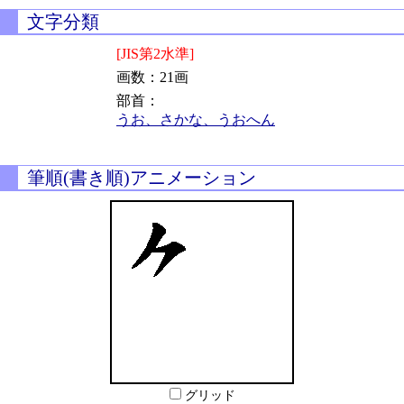
文字分類
[JIS第2水準]
画数：21画
部首：
うお、さかな、うおへん
筆順(書き順)アニメーション
グリッド