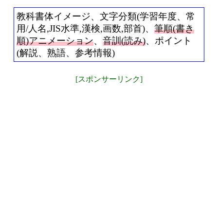
教科書体イメージ、文字分類(学習年度、常
用/人名,JIS水準,漢検,画数,部首)、
筆順(書き
順)アニメーション
、
音訓(読み)
、ポイント
(解説、熟語、参考情報)
[スポンサーリンク]