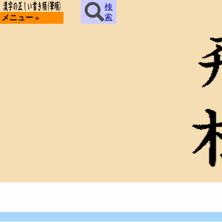
検
索
メニュー »