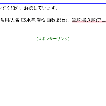
やすく紹介、解説しています。
/人名,JIS水準,漢検,画数,部首)、
筆順(書き順)ア
[スポンサーリンク]