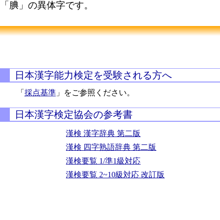
「腆」の異体字です。
日本漢字能力検定を受験される方へ
「
採点基準
」をご参照ください。
日本漢字検定協会の参考書
漢検 漢字辞典 第二版
漢検 四字熟語辞典 第二版
漢検要覧 1/準1級対応
漢検要覧 2~10級対応 改訂版