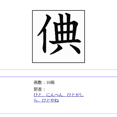
画数：10画
部首：
ひと、にんべん、ひとがし
ら、ひとやね