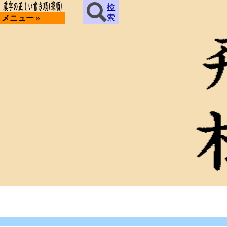
検
索
メニュー »