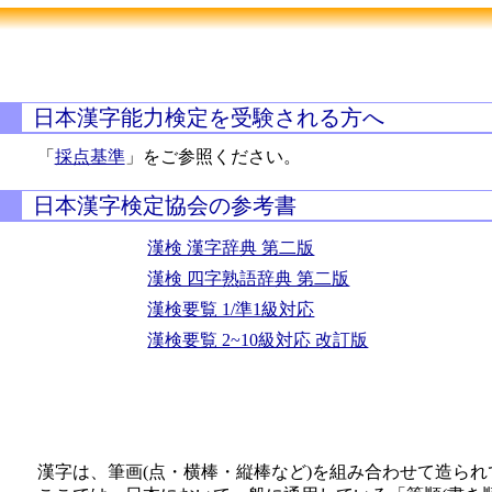
日本漢字能力検定を受験される方へ
「
採点基準
」をご参照ください。
日本漢字検定協会の参考書
漢検 漢字辞典 第二版
漢検 四字熟語辞典 第二版
漢検要覧 1/準1級対応
漢検要覧 2~10級対応 改訂版
漢字は、筆画(点・横棒・縦棒など)を組み合わせて造られ