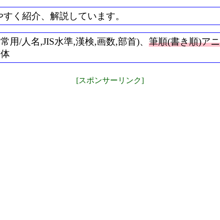
やすく紹介、解説しています。
/人名,JIS水準,漢検,画数,部首)、
筆順(書き順)ア
書体
[スポンサーリンク]