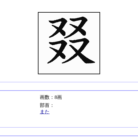
画数：8画
部首：
また