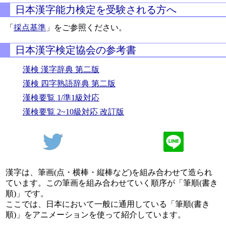
日本漢字能力検定を受験される方へ
「
採点基準
」をご参照ください。
日本漢字検定協会の参考書
漢検 漢字辞典 第二版
漢検 四字熟語辞典 第二版
漢検要覧 1/準1級対応
漢検要覧 2~10級対応 改訂版
漢字は、筆画(点・横棒・縦棒など)を組み合わせて造られ
ています。この筆画を組み合わせていく順序が「筆順(書き
順)」です。
ここでは、日本において一般に通用している「筆順(書き
順)」をアニメーションを使って紹介しています。