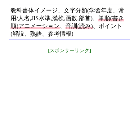
教科書体イメージ、文字分類(学習年度、常
用/人名,JIS水準,漢検,画数,部首)、
筆順(書き
順)アニメーション
、
音訓(読み)
、ポイント
(解説、熟語、参考情報)
[スポンサーリンク]