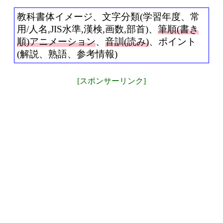
教科書体イメージ、文字分類(学習年度、常
用/人名,JIS水準,漢検,画数,部首)、
筆順(書き
順)アニメーション
、
音訓(読み)
、ポイント
(解説、熟語、参考情報)
[スポンサーリンク]