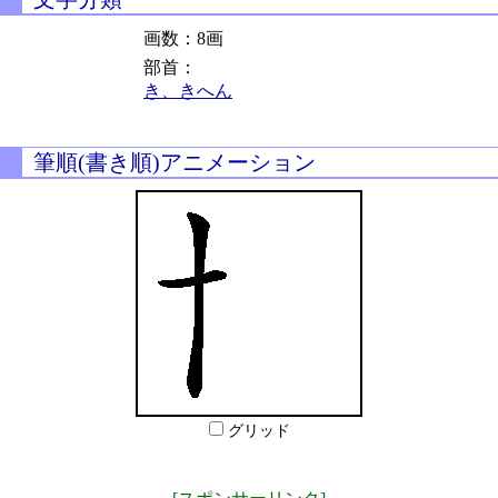
画数：8画
部首：
き、きへん
筆順(書き順)アニメーション
グリッド