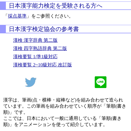
日本漢字能力検定を受験される方へ
「
採点基準
」をご参照ください。
日本漢字検定協会の参考書
漢検 漢字辞典 第二版
漢検 四字熟語辞典 第二版
漢検要覧 1/準1級対応
漢検要覧 2~10級対応 改訂版
漢字は、筆画(点・横棒・縦棒など)を組み合わせて造られ
ています。この筆画を組み合わせていく順序が「筆順(書き
順)」です。
ここでは、日本において一般に通用している「筆順(書き
順)」をアニメーションを使って紹介しています。