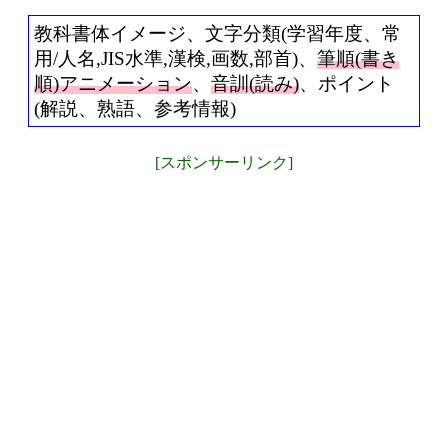
教科書体イメージ、文字分類(学習年度、常
用/人名,JIS水準,漢検,画数,部首)、
筆順(書き
順)アニメーション
、
音訓(読み)
、ポイント
(解説、熟語、参考情報)
[スポンサーリンク]