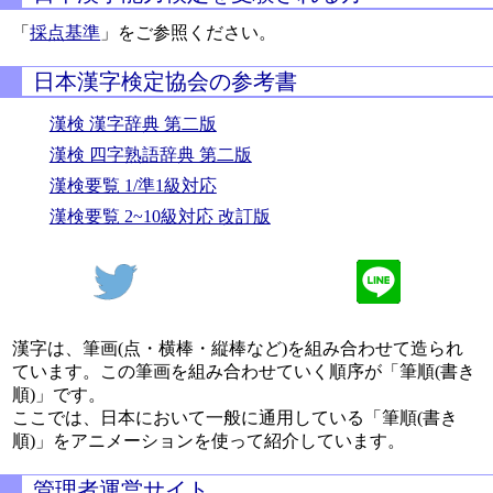
「
採点基準
」をご参照ください。
日本漢字検定協会の参考書
漢検 漢字辞典 第二版
漢検 四字熟語辞典 第二版
漢検要覧 1/準1級対応
漢検要覧 2~10級対応 改訂版
漢字は、筆画(点・横棒・縦棒など)を組み合わせて造られ
ています。この筆画を組み合わせていく順序が「筆順(書き
順)」です。
ここでは、日本において一般に通用している「筆順(書き
順)」をアニメーションを使って紹介しています。
管理者運営サイト