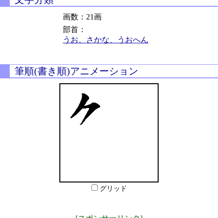
画数：21画
部首：
うお、さかな、うおへん
筆順(書き順)アニメーション
グリッド