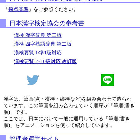
「
採点基準
」をご参照ください。
日本漢字検定協会の参考書
漢検 漢字辞典 第二版
漢検 四字熟語辞典 第二版
漢検要覧 1/準1級対応
漢検要覧 2~10級対応 改訂版
漢字は、筆画(点・横棒・縦棒など)を組み合わせて造られ
ています。この筆画を組み合わせていく順序が「筆順(書き
順)」です。
ここでは、日本において一般に通用している「筆順(書き
順)」をアニメーションを使って紹介しています。
管理者運営サイト