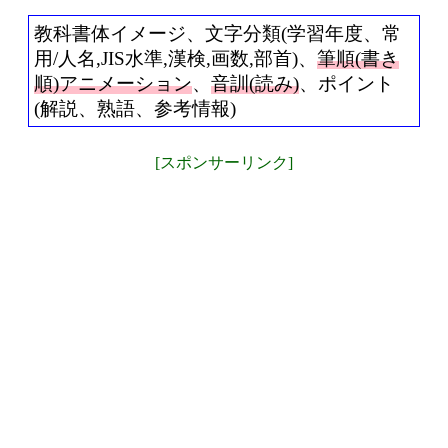
教科書体イメージ、文字分類(学習年度、常
用/人名,JIS水準,漢検,画数,部首)、
筆順(書き
順)アニメーション
、
音訓(読み)
、ポイント
(解説、熟語、参考情報)
[スポンサーリンク]