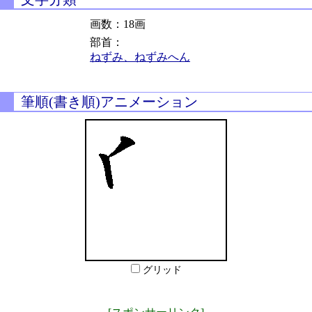
画数：18画
部首：
ねずみ、ねずみへん
筆順(書き順)アニメーション
グリッド