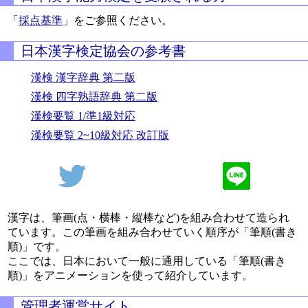
「
採点基準
」をご参照ください。
日本漢字検定協会の参考書
漢検 漢字辞典 第二版
漢検 四字熟語辞典 第二版
漢検要覧 1/準1級対応
漢検要覧 2~10級対応 改訂版
漢字は、筆画(点・横棒・縦棒など)を組み合わせて造られ
ています。この筆画を組み合わせていく順序が「筆順(書き
順)」です。
ここでは、日本において一般に通用している「筆順(書き
順)」をアニメーションを使って紹介しています。
管理者運営サイト