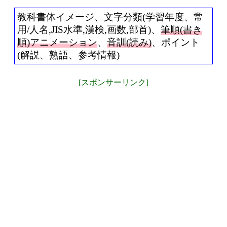
教科書体イメージ、文字分類(学習年度、常
用/人名,JIS水準,漢検,画数,部首)、
筆順(書き
順)アニメーション
、
音訓(読み)
、ポイント
(解説、熟語、参考情報)
[スポンサーリンク]