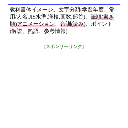
教科書体イメージ、文字分類(学習年度、常
用/人名,JIS水準,漢検,画数,部首)、
筆順(書き
順)アニメーション
、
音訓(読み)
、ポイント
(解説、熟語、参考情報)
[スポンサーリンク]