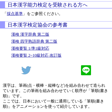
日本漢字能力検定を受験される方へ
「
採点基準
」をご参照ください。
日本漢字検定協会の参考書
漢検 漢字辞典 第二版
漢検 四字熟語辞典 第二版
漢検要覧 1/準1級対応
漢検要覧 2~10級対応 改訂版
漢字は、筆画(点・横棒・縦棒など)を組み合わせて造られ
ています。この筆画を組み合わせていく順序が「筆順(書き
順)」です。
ここでは、日本において一般に通用している「筆順(書き
順)」をアニメーションを使って紹介しています。