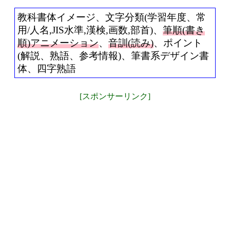
教科書体イメージ、文字分類(学習年度、常
用/人名,JIS水準,漢検,画数,部首)、
筆順(書き
順)アニメーション
、
音訓(読み)
、ポイント
(解説、熟語、参考情報)、筆書系デザイン書
体、四字熟語
[スポンサーリンク]