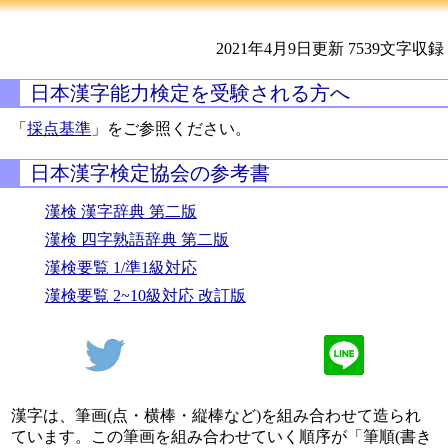
2021年4月9日更新
7539文字収録
日本漢字能力検定を受験される方へ
「
採点基準
」をご参照ください。
日本漢字検定協会の参考書
漢検 漢字辞典 第二版
漢検 四字熟語辞典 第二版
漢検要覧 1/準1級対応
漢検要覧 2~10級対応 改訂版
漢字は、筆画(点・横棒・縦棒など)を組み合わせて造られ
ています。この筆画を組み合わせていく順序が「筆順(書き