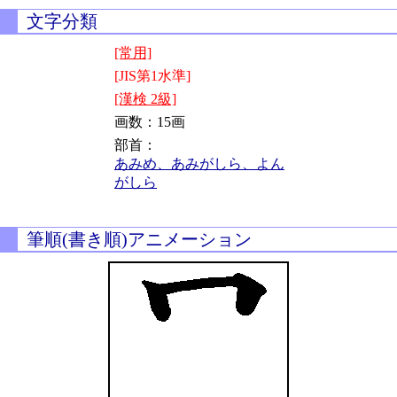
文字分類
[常用]
[JIS第1水準]
[漢検 2級]
画数：15画
部首：
あみめ、あみがしら、よん
がしら
筆順(書き順)アニメーション