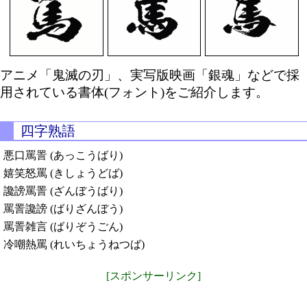
アニメ「鬼滅の刃」、実写版映画「銀魂」などで採
用されている書体(フォント)をご紹介します。
四字熟語
悪口罵詈 (あっこうばり)
嬉笑怒罵 (きしょうどば)
讒謗罵詈 (ざんぼうばり)
罵詈讒謗 (ばりざんぼう)
罵詈雑言 (ばりぞうごん)
冷嘲熱罵 (れいちょうねつば)
[スポンサーリンク]