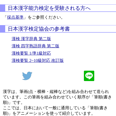
日本漢字能力検定を受験される方へ
「
採点基準
」をご参照ください。
日本漢字検定協会の参考書
漢検 漢字辞典 第二版
漢検 四字熟語辞典 第二版
漢検要覧 1/準1級対応
漢検要覧 2~10級対応 改訂版
漢字は、筆画(点・横棒・縦棒など)を組み合わせて造られ
ています。この筆画を組み合わせていく順序が「筆順(書き
順)」です。
ここでは、日本において一般に通用している「筆順(書き
順)」をアニメーションを使って紹介しています。