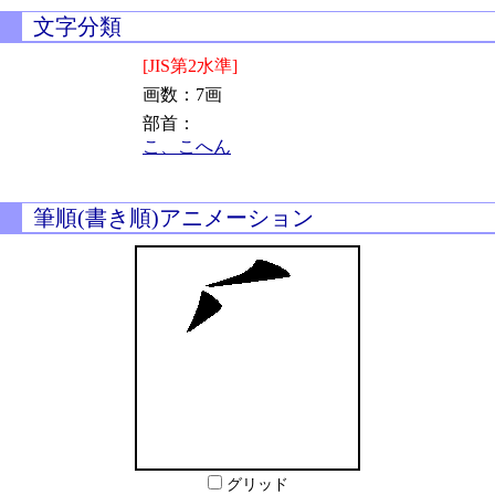
文字分類
[JIS第2水準]
画数：7画
部首：
こ、こへん
筆順(書き順)アニメーション
グリッド