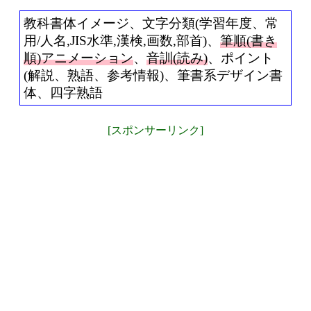
教科書体イメージ、文字分類(学習年度、常
用/人名,JIS水準,漢検,画数,部首)、
筆順(書き
順)アニメーション
、
音訓(読み)
、ポイント
(解説、熟語、参考情報)、筆書系デザイン書
体、四字熟語
[スポンサーリンク]