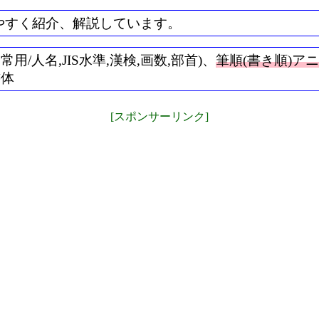
やすく紹介、解説しています。
/人名,JIS水準,漢検,画数,部首)、
筆順(書き順)ア
書体
[スポンサーリンク]