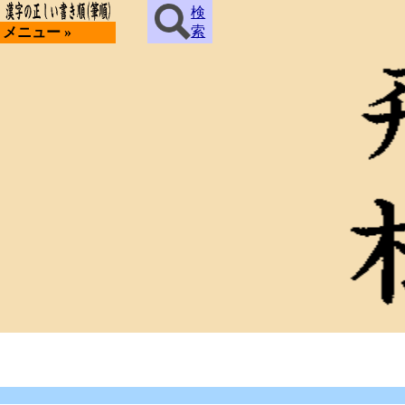
検
索
メニュー »