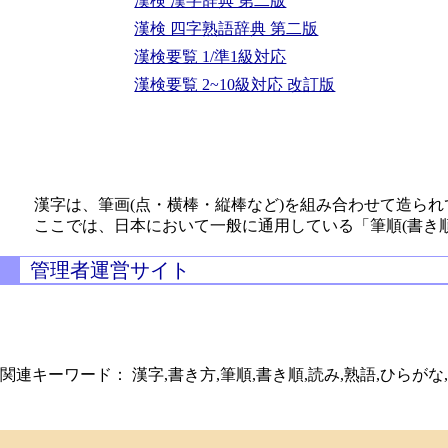
漢検 漢字辞典 第二版
漢検 四字熟語辞典 第二版
漢検要覧 1/準1級対応
漢検要覧 2~10級対応 改訂版
漢字は、筆画(点・横棒・縦棒など)を組み合わせて造られ
ここでは、日本において一般に通用している「筆順(書き
管理者運営サイト
関連キーワード： 漢字,書き方,筆順,書き順,読み,熟語,ひらがな