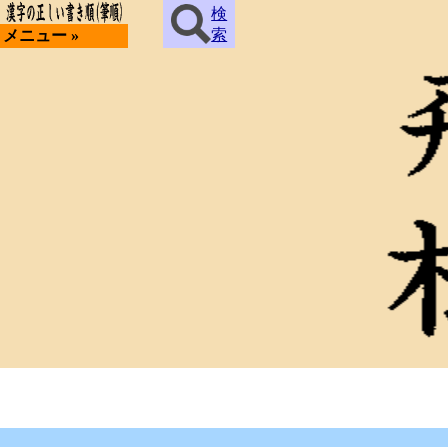
検
索
メニュー »