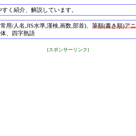
やすく紹介、解説しています。
/人名,JIS水準,漢検,画数,部首)、
筆順(書き順)ア
書体、四字熟語
[スポンサーリンク]