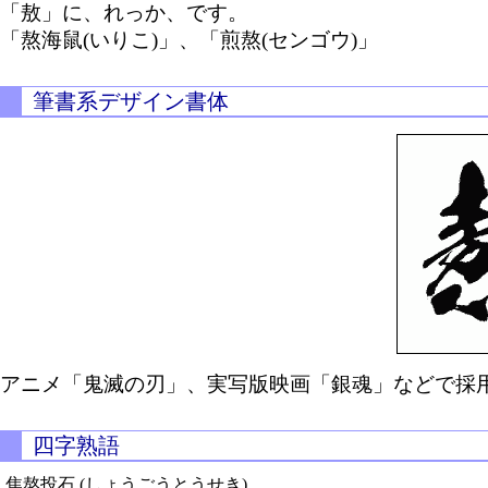
「敖」に、れっか、です。
「熬海鼠(いりこ)」、「煎熬(センゴウ)」
筆書系デザイン書体
アニメ「鬼滅の刃」、実写版映画「銀魂」などで採用
四字熟語
焦熬投石 (しょうごうとうせき)