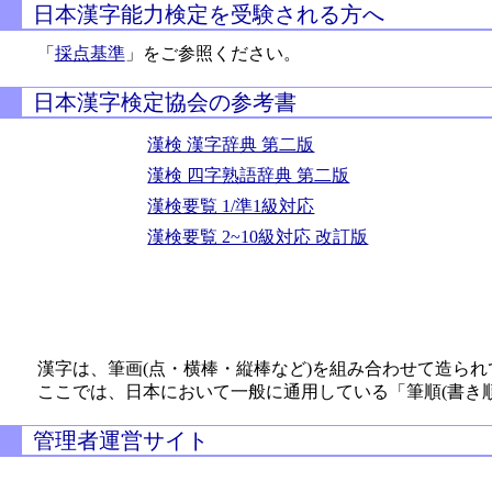
日本漢字能力検定を受験される方へ
「
採点基準
」をご参照ください。
日本漢字検定協会の参考書
漢検 漢字辞典 第二版
漢検 四字熟語辞典 第二版
漢検要覧 1/準1級対応
漢検要覧 2~10級対応 改訂版
漢字は、筆画(点・横棒・縦棒など)を組み合わせて造られ
ここでは、日本において一般に通用している「筆順(書き
管理者運営サイト