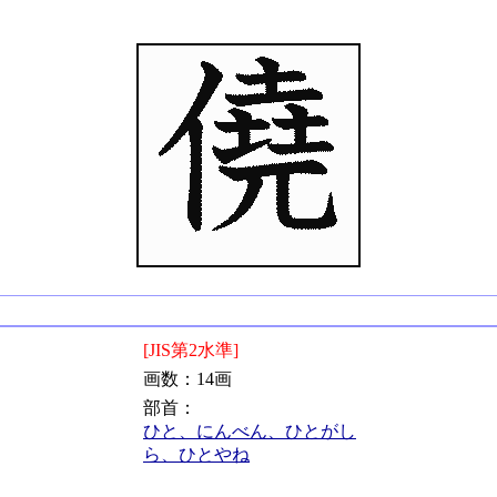
[JIS第2水準]
画数：14画
部首：
ひと、にんべん、ひとがし
ら、ひとやね