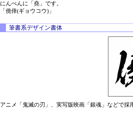
にんべんに「堯」です。
「僥倖(ギョウコウ)」
筆書系デザイン書体
アニメ「鬼滅の刃」、実写版映画「銀魂」などで採用