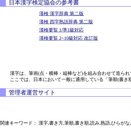
日本漢字検定協会の参考書
漢検 漢字辞典 第二版
漢検 四字熟語辞典 第二版
漢検要覧 1/準1級対応
漢検要覧 2~10級対応 改訂版
漢字は、筆画(点・横棒・縦棒など)を組み合わせて造られ
ここでは、日本において一般に通用している「筆順(書き
管理者運営サイト
関連キーワード： 漢字,書き方,筆順,書き順,読み,熟語,ひらがな