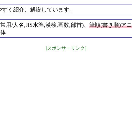
やすく紹介、解説しています。
/人名,JIS水準,漢検,画数,部首)、
筆順(書き順)ア
書体
[スポンサーリンク]