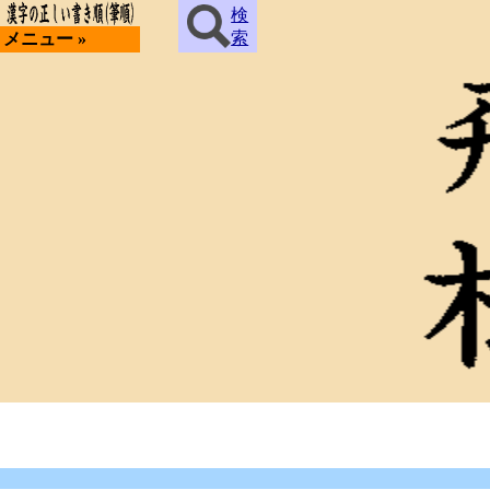
検
索
メニュー »